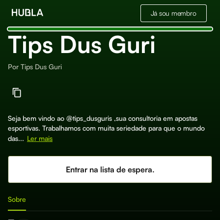
Já sou membro
Tips Dus Guri
Por
Tips Dus Guri
Seja bem vindo ao @tips_dusguris ,sua consultoria em apostas
esportivas. Trabalhamos com muita seriedade para que o mundo
das...
Ler mais
Entrar na lista de espera.
Sobre