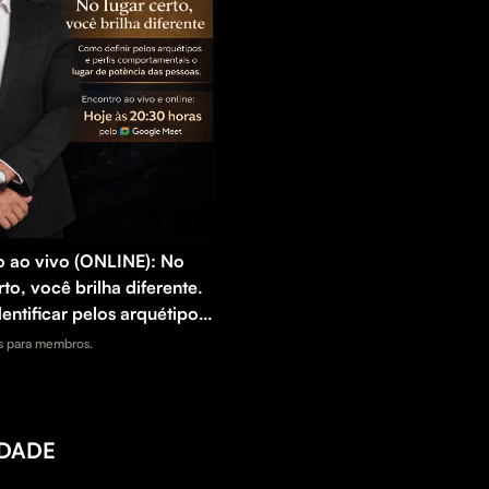
o ao vivo (ONLINE): No
rto, você brilha diferente.
ntificar pelos arquétipos
 comportamentais o lugar
 para membros.
cia das pessoas.
IDADE