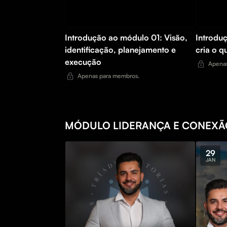
Introdução ao módulo 01: Visão,
Introdu
identificação, planejamento e
cria o q
execução
Apenas
Apenas para membros.
MÓDULO LIDERANÇA E CONEXÃ
29
JAN