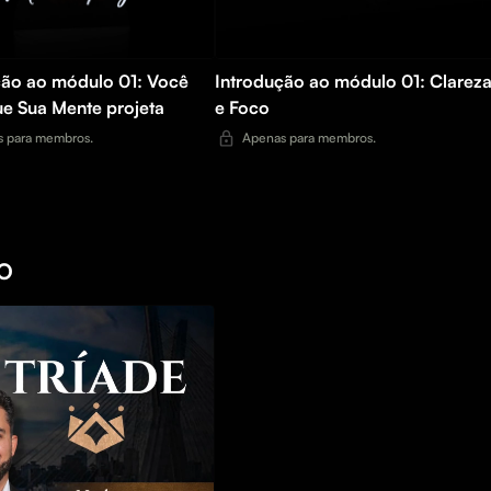
ção ao módulo 01: Você
Introdução ao módulo 01: Clarez
ue Sua Mente projeta
e Foco
 para membros.
Apenas para membros.
O