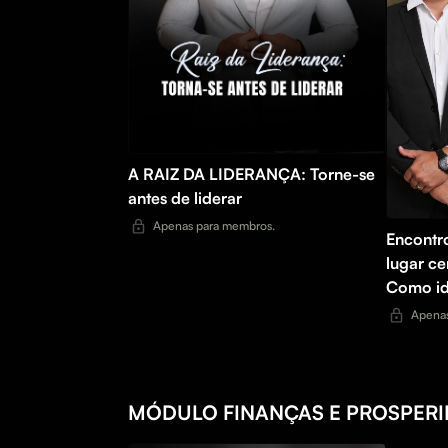
A RAIZ DA LIDERANÇA: Torne-se
antes de liderar
Apenas para membros.
Encontr
lugar ce
Como ide
e perfis
Apenas
de potên
MÓDULO FINANÇAS E PROSPER