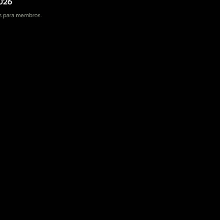
026
 para membros.