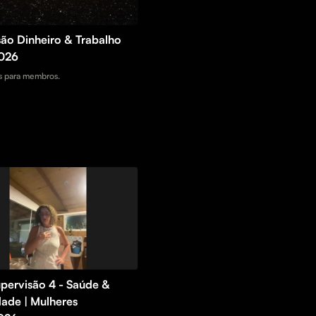
são Dinheiro & Trabalho
026
 para membros.
upervisão 4 - Saúde &
dade | Mulheres