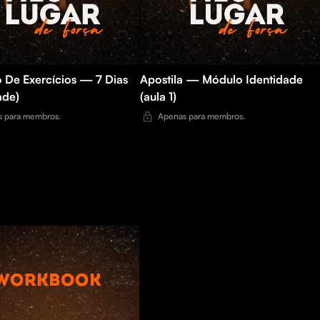
 De Exercícios — 7 Dias
Apostila — Módulo Identidade
ade)
(aula 1)
 para membros.
Apenas para membros.