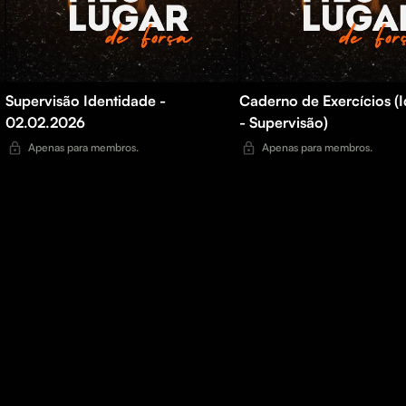
Supervisão Identidade -
Caderno de Exercícios (
02.02.2026
- Supervisão)
Apenas para membros.
Apenas para membros.