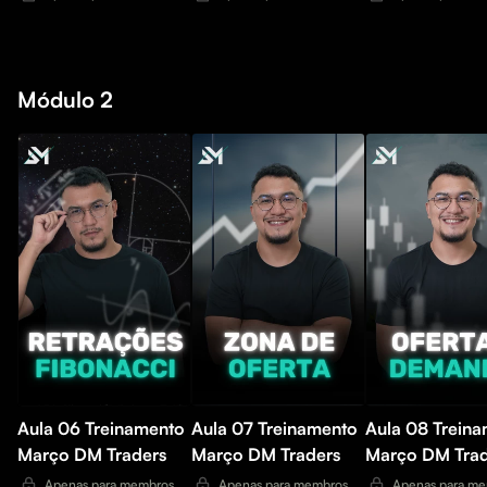
Módulo 2
Aula 06 Treinamento
Aula 07 Treinamento
Aula 08 Trein
Março DM Traders
Março DM Traders
Março DM Trad
Apenas para membros.
Apenas para membros.
Apenas para me