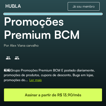
Já sou membro
Promoções
Premium BCM
Por
Alex Viana carvalho
🛍🛍Grupo Promoções Premium BCM E postado diariamente,
promoções de produtos, cupons de desconto, Bugs em lojas,
promoções do...
Ler mais
Assinar a partir de R$ 13,90/mês