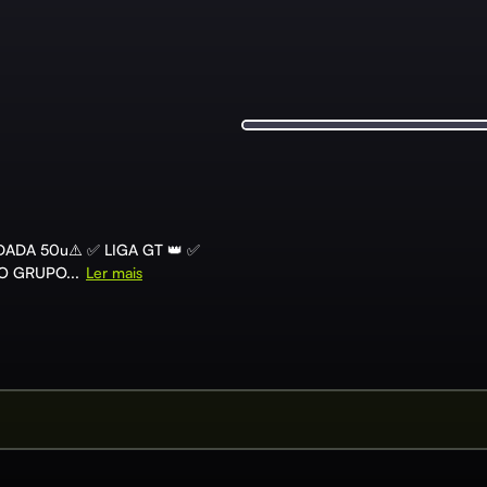
ADA 50u⚠️ ✅ LIGA GT 👑 ✅
O GRUPO...
Ler mais