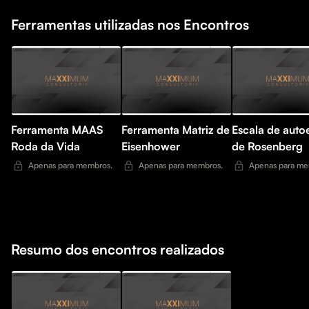
Ferramentas utilizadas nos Encontros
Ferramenta MAAS
Ferramenta Matriz de
Escala de auto
Roda da Vida
Eisenhower
de Rosenberg
Apenas para membros.
Apenas para membros.
Apenas para me
Resumo dos encontros realizados