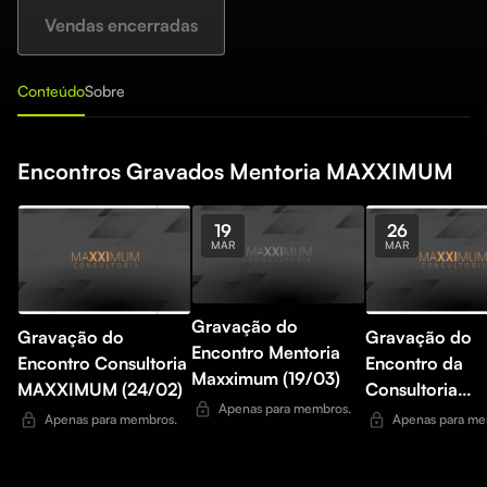
Vendas encerradas
Conteúdo
Sobre
Encontros Gravados Mentoria MAXXIMUM
19
26
MAR
MAR
Gravação do
Gravação do
Gravação do
Encontro Mentoria
Encontro Consultoria
Encontro da
Maxximum (19/03)
MAXXIMUM (24/02)
Consultoria
Apenas para membros.
MAXXIMUM (2
Apenas para membros.
Apenas para me