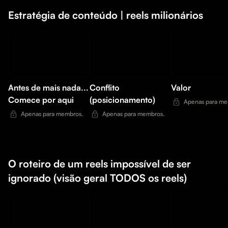
Estratégia de conteúdo | reels milionários
Antes de mais nada...
Conflito
Valor
Comece por aqui
(posicionamento)
Apenas para me
Apenas para membros.
Apenas para membros.
O roteiro de um reels impossível de ser
ignorado (visão geral TODOS os reels)