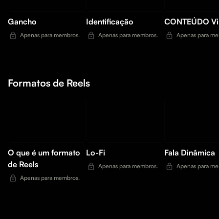
Gancho
Identificação
CONTEÚDO Vi
Apenas para membros.
Apenas para membros.
Apenas para me
Formatos de Reels
O que é um formato
Lo-Fi
Fala Dinâmica
de Reels
Apenas para membros.
Apenas para me
Apenas para membros.