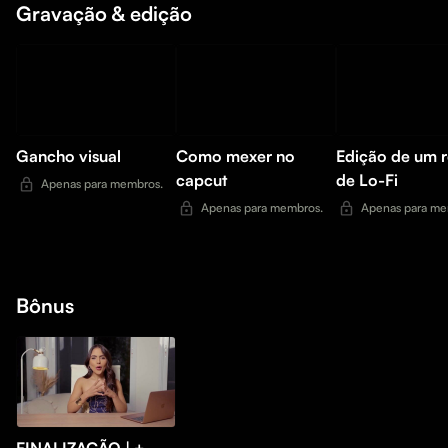
Gravação & edição
Gancho visual
Como mexer no
Edição de um r
capcut
de Lo-Fi
Apenas para membros.
Apenas para membros.
Apenas para me
Bônus
FINALIZAÇÃO | +