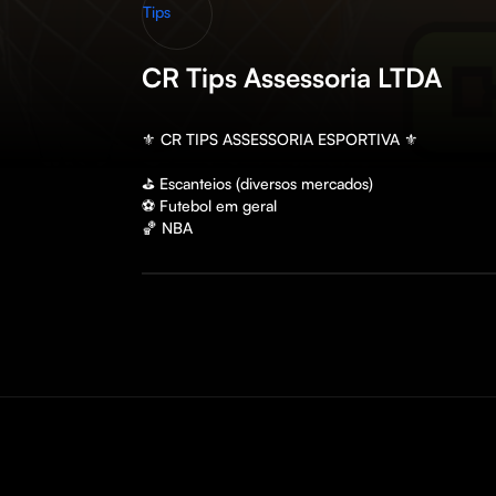
CR Tips Assessoria LTDA
⚜️ CR TIPS ASSESSORIA ESPORTIVA ⚜️

⛳️ Escanteios (diversos mercados)

⚽️ Futebol em geral

🏀 NBA