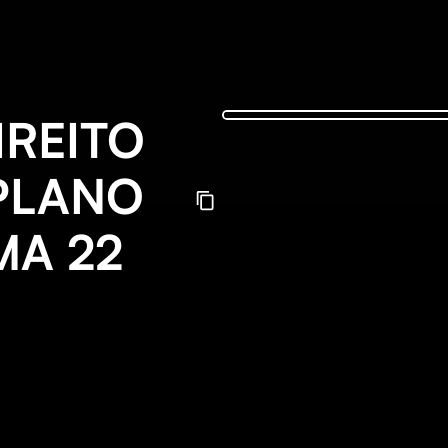
IREITO
PLANO
MA 22