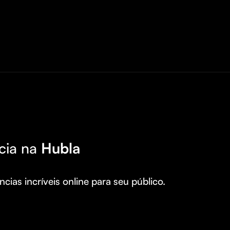
cia na
Hubla
cias incríveis online para seu público.