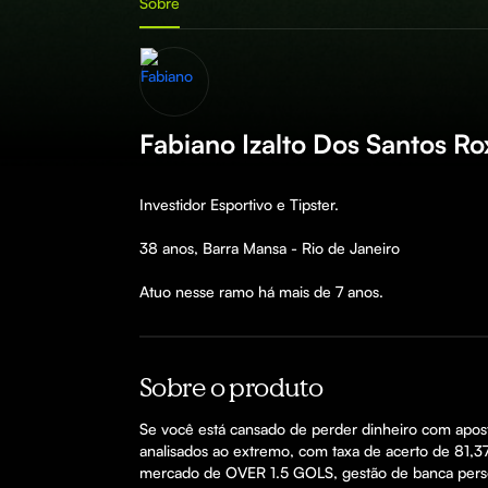
Sobre
Fabiano Izalto Dos Santos Ro
Investidor Esportivo e Tipster.

38 anos, Barra Mansa - Rio de Janeiro

Atuo nesse ramo há mais de 7 anos.
Sobre o produto
Se você está cansado de perder dinheiro com apos
analisados ao extremo, com taxa de acerto de 81,
mercado de OVER 1.5 GOLS, gestão de banca person