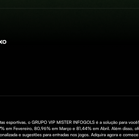
xo
tas esportivas, o GRUPO VIP MISTER INFOGOLS é a solução para você! N
37% em Fevereiro, 80,96% em Março e 81,44% em Abril. Além disso, ofer
alizada e sugestões para entradas nos jogos. Adquira agora e comece