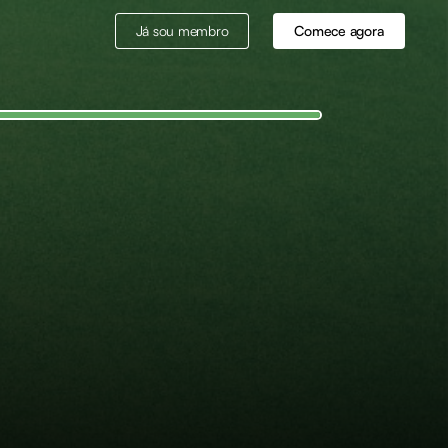
Já sou membro
Comece agora