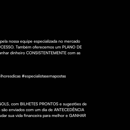
la nossa equipe especializada no mercado 
SUCESSO. Também oferecemos um PLANO DE 
anhar dinheiro CONSISTENTEMENTE com as 
horesdicas #especialistasemapostas
GOLS, com BILHETES PRONTOS e sugestões de 
 são enviados com um dia de ANTECEDÊNCIA 
 sua vida financeira para melhor e GANHAR 