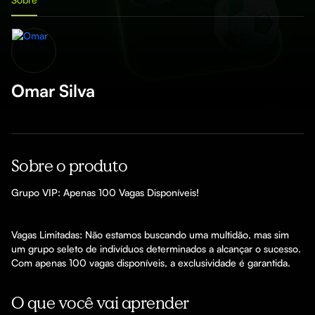
Omar Silva
Sobre o produto
Grupo VIP: Apenas 100 Vagas Disponíveis!

Vagas Limitadas: Não estamos buscando uma multidão, mas sim 
um grupo seleto de indivíduos determinados a alcançar o sucesso. 
Com apenas 100 vagas disponíveis, a exclusividade é garantida.
O que você vai aprender