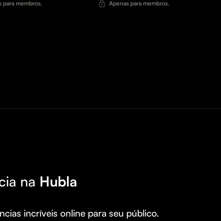
 para membros.
Apenas para membros.
cia na
Hubla
cias incríveis online para seu público.