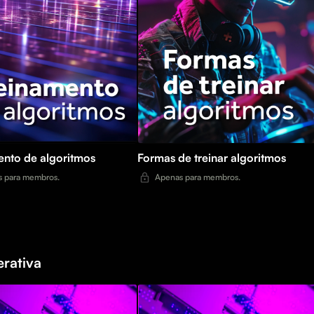
Formas de treinar algoritmos
ento de algoritmos
Apenas para membros.
 para membros.
erativa