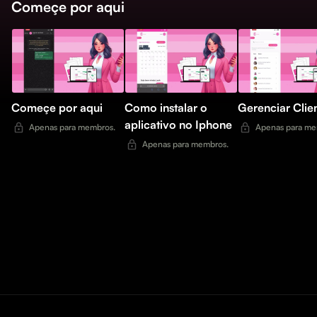
Começe por aqui
Começe por aqui
Como instalar o
Gerenciar Clie
aplicativo no Iphone
Apenas para membros.
Apenas para me
Apenas para membros.