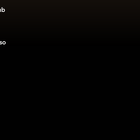
ub
so