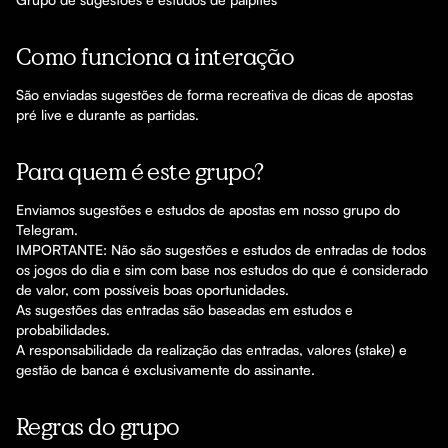
Como funciona a interação
São enviadas sugestões de forma recreativa de dicas de apostas 
pré live e durante as partidas. 
Para quem é este grupo?
Enviamos sugestões e estudos de apostas em nosso grupo do 
Telegram. 

IMPORTANTE: Não são sugestões e estudos de entradas de todos 
os jogos do dia e sim com base nos estudos do que é considerado 
de valor, com possíveis boas oportunidades. 

As sugestões das entradas são baseadas em estudos e 
probabilidades. 

A responsabilidade da realização das entradas, valores (stake) e 
gestão de banca é exclusivamente do assinante. 
Regras do grupo