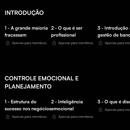
INTRODUÇÃO
1 - A grande maioria
2 - O que é ser
3 - Introdução 
fracassam
profissional
gestão de ban
Apenas para membros.
Apenas para membros.
Apenas para me
CONTROLE EMOCIONAL E
PLANEJAMENTO
1 - Estrutura do
2 - Inteligência
3 - O que é dis
sucesso nos negócios
emocional
Apenas para me
Apenas para membros.
Apenas para membros.