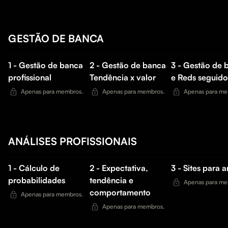
GESTÃO DE BANCA
1 - Gestão de banca
2 - Gestão de banca
3 - Gestão de 
profissional
Tendência x valor
e Reds seguido
Apenas para membros.
Apenas para membros.
Apenas para me
ANÁLISES PROFISSIONAIS
1 - Cálculo de
2 - Expectativa,
3 - Sites para a
probabilidades
tendência e
Apenas para me
comportamento
Apenas para membros.
Apenas para membros.