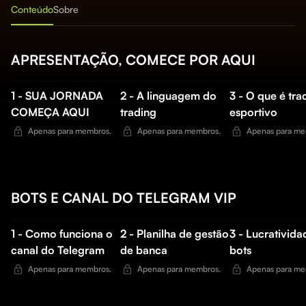
Conteúdo
Sobre
APRESENTAÇÃO, COMECE POR AQUI
1 - SUA JORNADA
2 - A linguagem do
3 - O que é tra
COMEÇA AQUI
trading
esportivo
Apenas para membros.
Apenas para membros.
Apenas para me
BOTS E CANAL DO TELEGRAM VIP
1 - Como funciona o
2 - Planilha de gestão
3 - Lucrativid
canal do Telegram
de banca
bots
Apenas para membros.
Apenas para membros.
Apenas para me