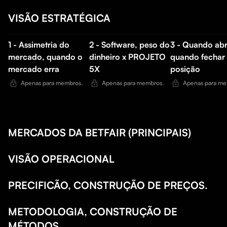
VISÃO ESTRATÉGICA
1 - Assimetria do
2 - Software, peso do
3 - Quando abr
mercado, quando o
dinheiro x PROJETO
quando fechar
mercado erra
5X
posição
Apenas para membros.
Apenas para membros.
Apenas para me
MERCADOS DA BETFAIR (PRINCIPAIS)
VISÃO OPERACIONAL
PRECIFICÃO, CONSTRUÇÃO DE PREÇOS.
METODOLOGIA, CONSTRUÇÃO DE
MÉTODOS.