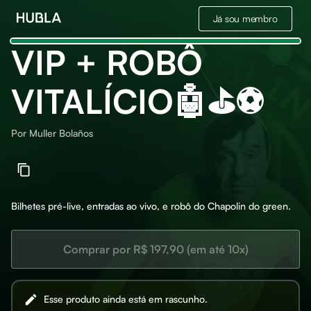
Já sou membro
VIP + ROBÔ
VITALÍCIO🤖⛳⚽
Por
Muller Bolaños
Bilhetes pré-live, entradas ao vivo, e robô do Chapolin do green.
Comprar por R$ 197,90 (em até 10x)
Esse produto ainda está em rascunho.