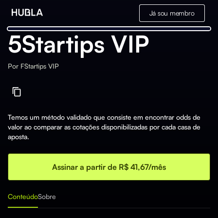
Já sou membro
5Startips VIP
Por
FStartips VIP
Temos um método validado que consiste em encontrar odds de
valor ao comparar as cotações disponibilizadas por cada casa de
aposta.
Assinar a partir de R$ 41,67/mês
Conteúdo
Sobre