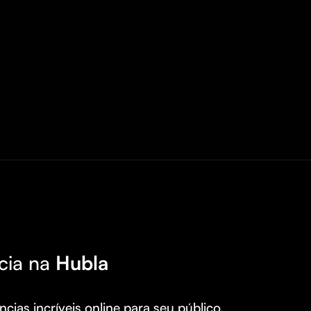
cia na
Hubla
cias incríveis online para seu público.