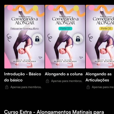
Introdução - Básico
Alongando a coluna
Alongando as
do básico
Articulações
Apenas para membros.
Apenas para membros.
Apenas para me
Curso Extra - Alongamentos Matinais para