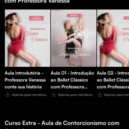
com Professora Vanessa
Aula introdutória -
Aula 01 - Introdução
Aula 02 - Intr
Professora Vanessa
ao Ballet Clássico
ao Ballet Cláss
conta sua história
com Professora
com Professor
Vanessa
Vanessa
Apenas para membros.
Apenas para membros.
Apenas para me
Curso Extra - Aula de Contorcionismo com