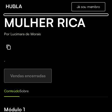
Já sou membro
MULHER RICA
Por
Lucimara de Morais
.
Vendas encerradas
Conteúdo
Sobre
Módulo 1