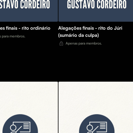
s finais - rito ordinário
Alegações finais - rito do Júri
(sumário da culpa)
 para membros.
Apenas para membros.