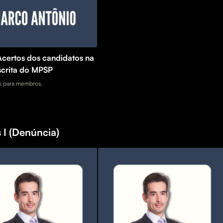
Acertos dos candidatos na
scrita do MPSP
 para membros.
 I (Denúncia)