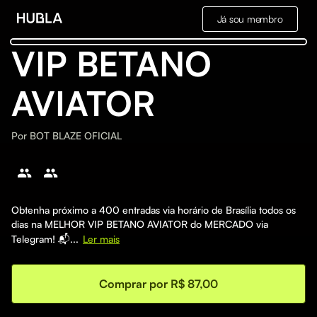
Já sou membro
VIP BETANO
AVIATOR
Por
BOT BLAZE OFICIAL
Obtenha próximo a 400 entradas via horário de Brasília todos os
dias na MELHOR VIP BETANO AVIATOR do MERCADO via
Telegram! 📬...
Ler mais
Comprar por R$ 87,00