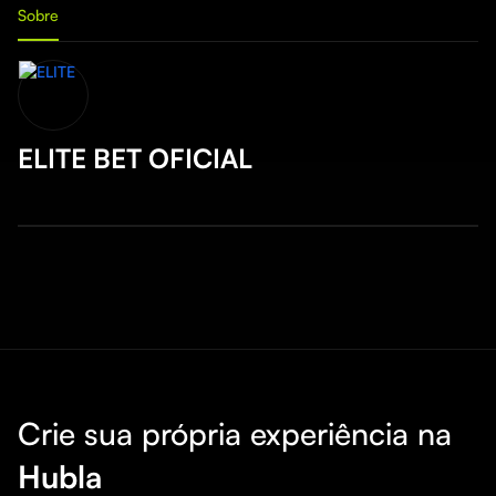
Sobre
ELITE BET OFICIAL
Crie sua própria experiência na
Hubla