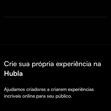
Crie sua própria experiência na
Hubla
Ajudamos criadores a criarem experiências 
incríveis online para seu público.