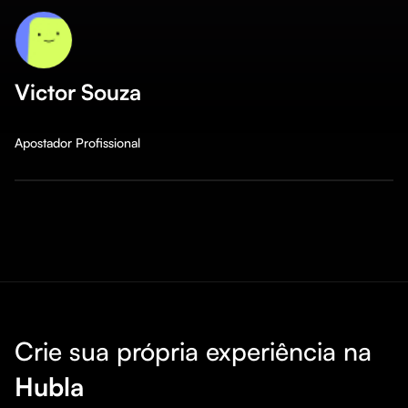
Victor Souza
Apostador Profissional
Crie sua própria experiência na
Hubla