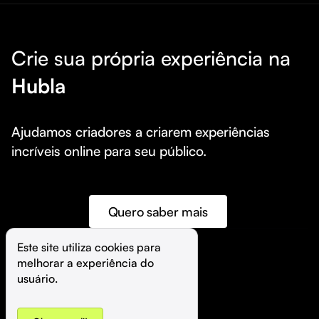
Crie sua própria experiência na
Hubla
Ajudamos criadores a criarem experiências 
incríveis online para seu público.
Quero saber mais
Este site utiliza cookies para 
melhorar a experiência do 
©️
Hubla Tecnologia Ltda • 
2026
usuário.