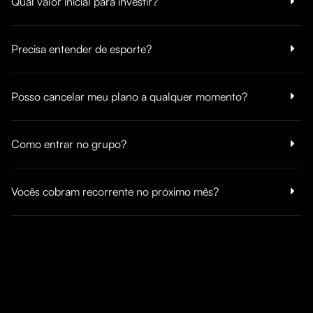
Qual valor inicial para investir?
Precisa entender de esporte?
Posso cancelar meu plano a qualquer momento?
Como entrar no grupo?
Vocês cobram recorrente no próximo mês?