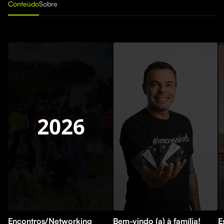
Conteúdo
Sobre
Encontros/Networking
Bem-vindo (a) à família!
E