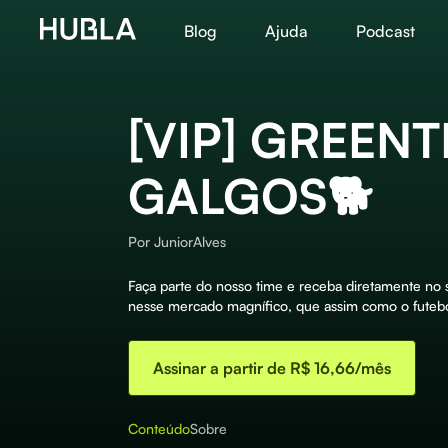
Blog
Ajuda
Podcast
[VIP] GREENT
GALGOS🐕
Por
JuniorAlves
Faça parte do nosso time e receba diretamente no s
nesse mercado magnífico, que assim como o futebo
Assinar a partir de R$ 16,66/mês
Conteúdo
Sobre