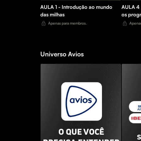
AULA 1 - Introdução ao mundo
AULA 4 
das milhas
os prog
Apenas para membros.
Apenas
Universo Avios