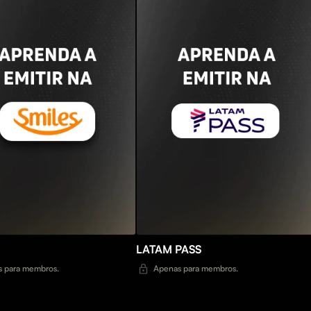
LATAM PASS
 para membros.
Apenas para membros.