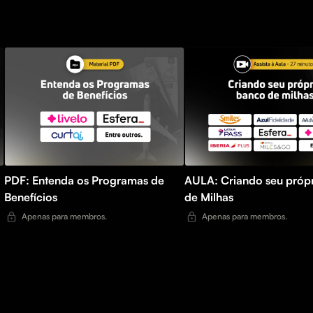
PDF: Entenda os Programas de
AULA: Criando seu próp
Benefícios
de Milhas
Apenas para membros.
Apenas para membros.