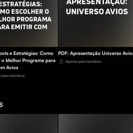
pots e Estratégias: Como
PDF: Apresentação Universo Avio
r o Melhor Programa para
Apenas para membros.
om Avios
 para membros.
S