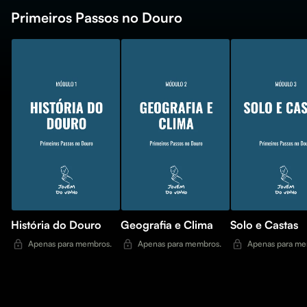
Primeiros Passos no Douro
História do Douro
Geografia e Clima
Solo e Castas
Apenas para membros.
Apenas para membros.
Apenas para me