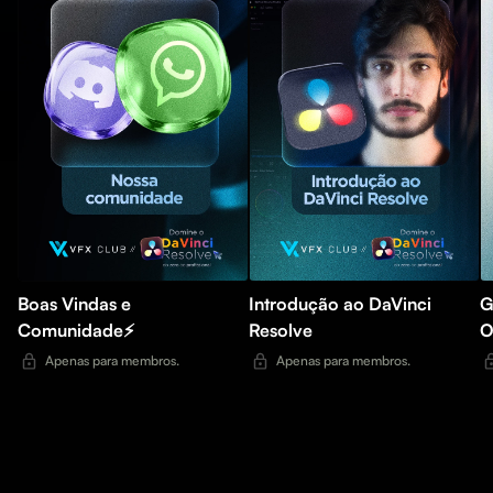
Boas Vindas e
Introdução ao DaVinci
G
Comunidade⚡
Resolve
O
Apenas para membros.
Apenas para membros.