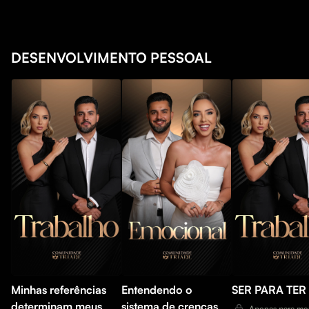
DESENVOLVIMENTO PESSOAL
Minhas referências
Entendendo o
SER PARA TER
determinam meus
sistema de crenças
Apenas para me