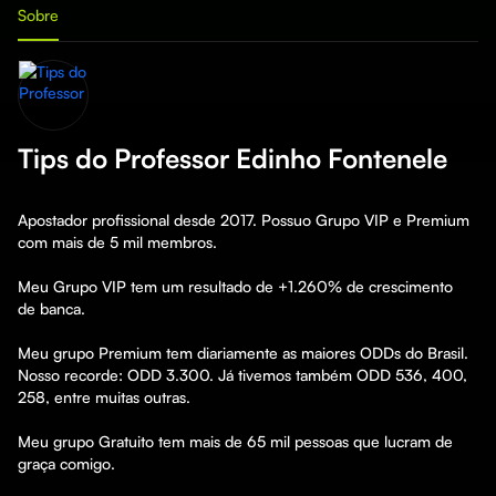
Sobre
Tips do Professor Edinho Fontenele
Apostador profissional desde 2017. Possuo Grupo VIP e Premium 
com mais de 5 mil membros. 

Meu Grupo VIP tem um resultado de +1.260% de crescimento 
de banca.

Meu grupo Premium tem diariamente as maiores ODDs do Brasil. 
Nosso recorde: ODD 3.300. Já tivemos também ODD 536, 400, 
258, entre muitas outras.

Meu grupo Gratuito tem mais de 65 mil pessoas que lucram de 
graça comigo.
