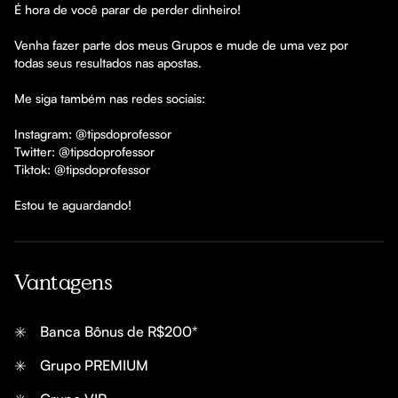
É hora de você parar de perder dinheiro!

Venha fazer parte dos meus Grupos e mude de uma vez por 
todas seus resultados nas apostas. 

Me siga também nas redes sociais:

Instagram: @tipsdoprofessor

Twitter: @tipsdoprofessor

Tiktok: @tipsdoprofessor

Estou te aguardando!
Vantagens
✳️
Banca Bônus de R$200*
✳️
Grupo PREMIUM 