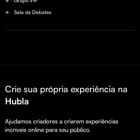
✳️
Grupo VIP
✳️
Sala de Debates
Crie sua própria experiência na
Hubla
Ajudamos criadores a criarem experiências 
incríveis online para seu público.