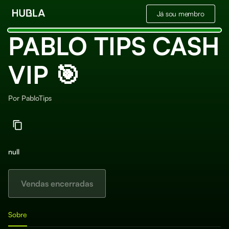
Já sou membro
PABLO TIPS CASH
VIP 🎯
Por
PabloTips
null
Vendas encerradas
Sobre