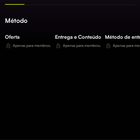
Método
Oferta
Entrega e Conteúdo
Método de ent
Apenas para membros.
Apenas para membros.
Apenas para me