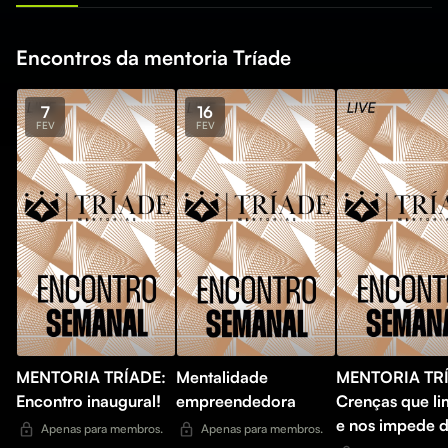
Encontros da mentoria Tríade
7
16
FEV
FEV
MENTORIA TRÍADE:
Mentalidade
MENTORIA TR
Encontro inaugural!
empreendedora
Crenças que li
e nos impede 
Apenas para membros.
Apenas para membros.