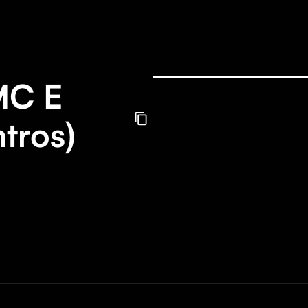
MC E
tros)