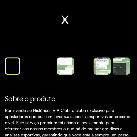
Play
Video
Sobre o produto
Bem-vindo ao Históricos VIP Club, o clube exclusivo para 
apostadores que buscam levar suas apostas esportivas ao próximo 
nível. Este serviço premium foi criado especialmente para 
oferecer aos nossos membros o que há de melhor em dicas e 
análises esportivas, garantindo que você esteja sempre um passo 