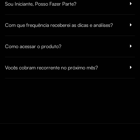
Sou Iniciante, Posso Fazer Parte?
Com que frequência receberei as dicas e análises?
Como acessar o produto?
Vocês cobram recorrente no próximo mês?