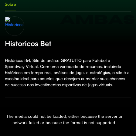
Sobre
Historicos Bet
Históricos ​В​е​t, Site de análise GRATUITO para Futebol e 
Speedway Virtual. Com uma variedade de recursos, incluindo 
históricos em tempo real, análises de ​ј​о​g​оѕ e estratégias, o site é a 
escolha ideal para aqueles que desejam aumentar suas chances 
de sucesso nos investimentos esportivas de ​ј​о​g​о​ѕ virtuais.
is
Th
is
The media could not be loaded, either because the server or
a
dal
network failed or because the format is not supported.
mo
ndow.
wi