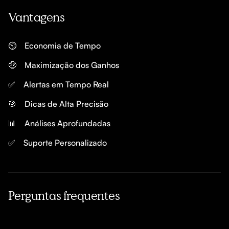
Vantagens
⏲️
Economia de Tempo
🤑
Maximização dos Ganhos
✅
Alertas em Tempo Real
🎯
Dicas de Alta Precisão
📊
Análises Aprofundadas
✅
Suporte Personalizado
Perguntas frequentes