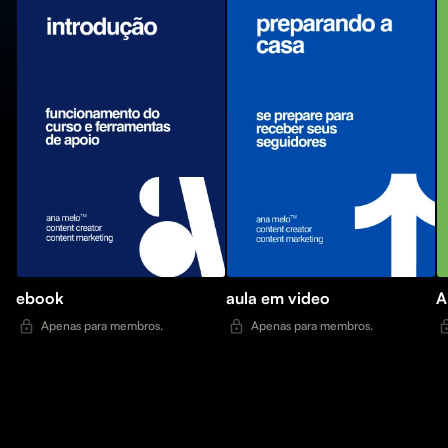
ebook
aula em video
A
Apenas para membros.
Apenas para membros.