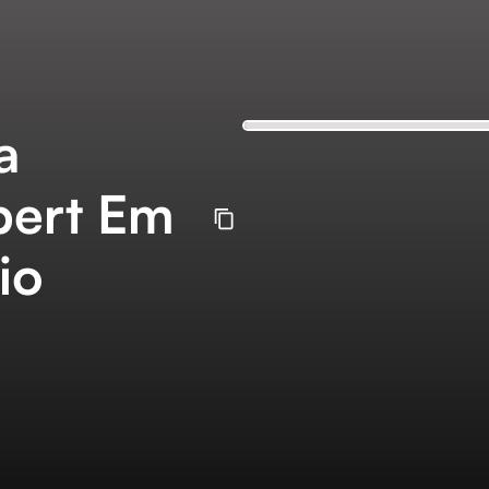
a
pert Em
io