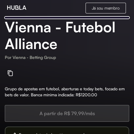
Já sou membro
Vienna - Futebol
Alliance
Por
Vienna - Betting Group
Grupo de apostas em futebol, aberturas e today bets, focado em
bets de valor. Banca mínima indicada: R$1200.00
A partir de R$ 79,99/mês