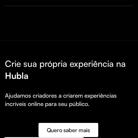
Crie sua própria experiência na
Hubla
Ajudamos criadores a criarem experiências 
incríveis online para seu público.
Quero saber mais