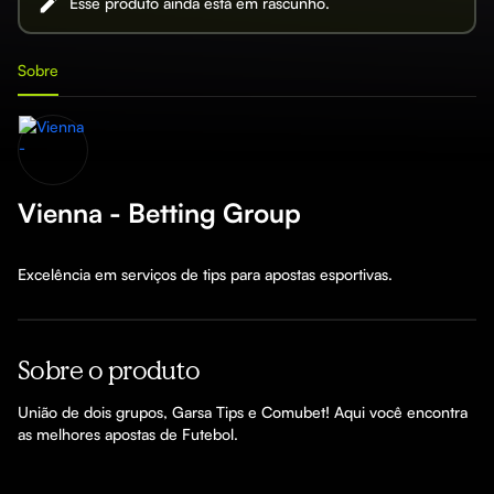
Esse produto ainda está em rascunho.
Sobre
Vienna - Betting Group
Excelência em serviços de tips para apostas esportivas.
Sobre o produto
União de dois grupos, Garsa Tips e Comubet! Aqui você encontra 
as melhores apostas de Futebol.