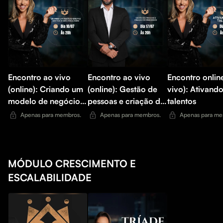
Encontro ao vivo
Encontro ao vivo
Encontro onlin
(online): Criando um
(online): Gestão de
vivo): Ativando
modelo de negócios
pessoas e criação de
talentos
que faz sentido e
processos
Apenas para membros.
Apenas para membros.
Apenas para me
gera resultados
MÓDULO CRESCIMENTO E
ESCALABILIDADE