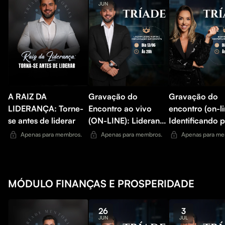
JUN
A RAIZ DA
Gravação do
Gravação do
LIDERANÇA: Torne-
Encontro ao vivo
encontro (on-li
se antes de liderar
(ON-LINE): Liderança
Identificando p
que inspira e
comportamenta
Apenas para membros.
Apenas para membros.
Apenas para me
comunicação que
arquétipos
conecta
MÓDULO FINANÇAS E PROSPERIDADE
26
3
JUN
JUL