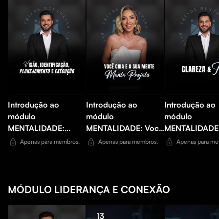
Introdução ao
Introdução ao
Introdução ao
módulo
módulo
módulo
MENTALIDADE:
MENTALIDADE: Você
MENTALIDADE
Visão, identificação,
cria o que Sua Mente
Clareza e Foco
Apenas para membros.
Apenas para membros.
Apenas para me
planejamento e
projeta
execução
MÓDULO LIDERANÇA E CONEXÃO
13