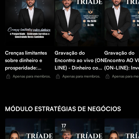
Crenças limitantes
Gravação do
Gravação do
sobre dinheiro e
Encontro ao vivo (ON
Encontro AO V
prosperidade:
LINE) - Dinheiro com
(ON-LINE): Inve
Quebrando barreiras
propósito: Controle,
diversificar e
Apenas para membros.
Apenas para membros.
Apenas para me
e construindo novos
Geração e
multiplicar
caminhos
Multiplicação
MÓDULO ESTRATÉGIAS DE NEGÓCIOS
17
JUL