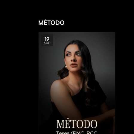
MÉTODO
19
AGO