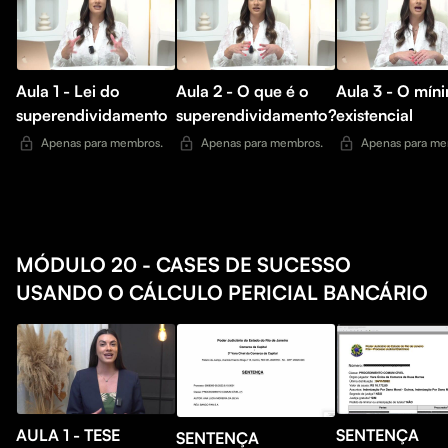
Aula 1 - Lei do
Aula 2 - O que é o
Aula 3 - O mín
superendividamento
superendividamento?
existencial
Apenas para membros.
Apenas para membros.
Apenas para me
MÓDULO 20 - CASES DE SUCESSO
USANDO O CÁLCULO PERICIAL BANCÁRIO
AULA 1 - TESE
SENTENÇA
SENTENÇA