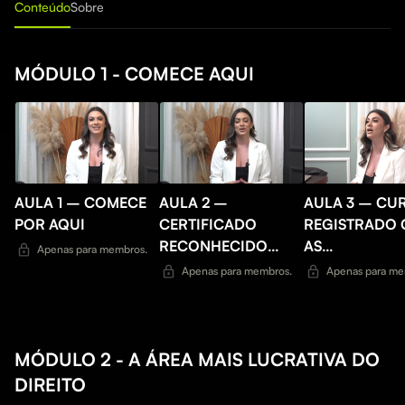
Conteúdo
Sobre
MÓDULO 1 - COMECE AQUI
AULA 1 – COMECE
AULA 2 –
AULA 3 – CU
POR AQUI
CERTIFICADO
REGISTRADO
RECONHECIDO
AS
Apenas para membros.
PELO MEC
NOMENCLATU
Apenas para membros.
Apenas para me
NO INPI
MÓDULO 2 - A ÁREA MAIS LUCRATIVA DO
DIREITO