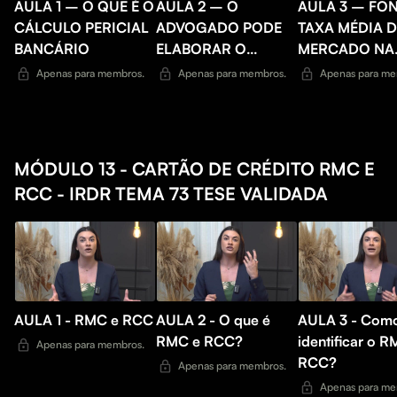
AULA 1 – O QUE É O
AULA 2 – O
AULA 3 – FON
CÁLCULO PERICIAL
ADVOGADO PODE
TAXA MÉDIA 
BANCÁRIO
ELABORAR O
MERCADO NA
CÁLCULO PERICIAL
REVOLUÇÃO 
Apenas para membros.
Apenas para membros.
Apenas para me
BANCÁRIO?
ADVOCACIA
BANCÁRIA
MÓDULO 13 - CARTÃO DE CRÉDITO RMC E
RCC - IRDR TEMA 73 TESE VALIDADA
AULA 1 - RMC e RCC
AULA 2 - O que é
AULA 3 - Com
RMC e RCC?
identificar o 
Apenas para membros.
RCC?
Apenas para membros.
Apenas para me