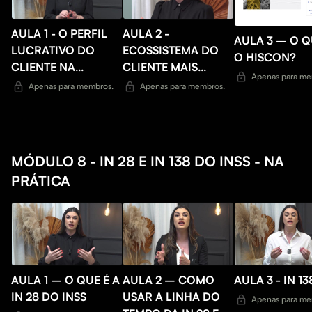
AULA 1 - O PERFIL
AULA 2 -
AULA 3 – O Q
LUCRATIVO DO
ECOSSISTEMA DO
O HISCON?
CLIENTE NA
CLIENTE MAIS
Apenas para me
ADVOCACIA
LUCRATIVO
Apenas para membros.
Apenas para membros.
BANCÁRIA
MÓDULO 8 - IN 28 E IN 138 DO INSS - NA
PRÁTICA
AULA 1 – O QUE É A
AULA 2 – COMO
AULA 3 - IN 13
IN 28 DO INSS
USAR A LINHA DO
Apenas para me