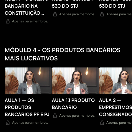
BANCÁRIO NA
530 DO STJ
530 DO STJ
CONSTITUIÇÃO
Apenas para membros.
Apenas para me
FEDERAL
Apenas para membros.
MÓDULO 4 - OS PRODUTOS BANCÁRIOS
MAIS LUCRATIVOS
AULA 1 – OS
AULA 1.1 PRODUTO
AULA 2 –
PRODUTOS
BANCÁRIO
EMPRÉSTIMOS
BANCÁRIOS PF E PJ
CONSIGNADO
Apenas para membros.
Apenas para membros.
Apenas para me