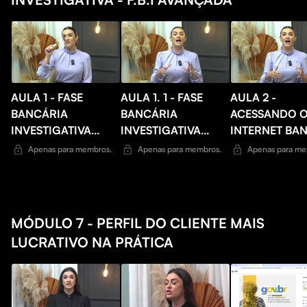
AULA 1 - FASE
AULA 1. 1 - FASE
AULA 2 -
BANCÁRIA
BANCÁRIA
ACESSANDO 
INVESTIGATIVA
INVESTIGATIVA
INTERNET BA
AVANÇADA
AVANÇADA II
Apenas para membros.
Apenas para membros.
Apenas para me
MÓDULO 7 - PERFIL DO CLIENTE MAIS
LUCRATIVO NA PRÁTICA