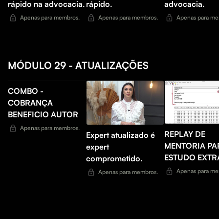
rápido na advocacia.
rápido.
advocacia.
Apenas para membros.
Apenas para membros.
Apenas para me
MÓDULO 29 - ATUALIZAÇÕES
COMBO -
COBRANÇA
BENEFICIO AUTOR
Apenas para membros.
REPLAY DE
Expert atualizado é
MENTORIA PA
expert
ESTUDO EXTR
comprometido.
Apenas para me
Apenas para membros.