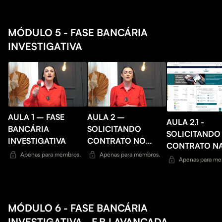
MÓDULO 5 - FASE BANCÁRIA
INVESTIGATIVA
AULA 1 – FASE
AULA 2 –
AULA 2.1 -
BANCÁRIA
SOLICITANDO
SOLICITANDO
INVESTIGATIVA
CONTRATO NO
CONTRATO N
BACEN
Apenas para membros.
Apenas para membros.
PRÁTICA - BA
Apenas para me
MÓDULO 6 - FASE BANCÁRIA
INVESTIGATIVA - F.B.I AVANÇADA