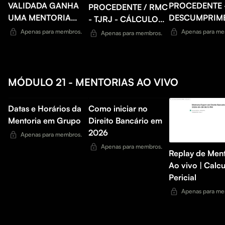
VALIDADA GANHA
PROCEDENTE -
PROCEDENTE / RMC
UMA MENTORIA
DESCUMPRIM
- TJRJ - CÁLCULO
INDIVIDUAL
CONTRATUAL 
PERICIAL
Apenas para membros.
Apenas para me
Apenas para membros.
COMIGO
MELHORES B
BANCÁRIO
MÓDULO 21 - MENTORIAS AO VIVO
Datas e Horários da
Como iniciar no
Mentoria em Grupo
Direito Bancário em
2026
Apenas para membros.
Apenas para membros.
Replay de Ment
Ao vivo | Calc
Pericial
Apenas para me