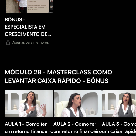
BÔNUS -
ESPECIALISTA EM
CRESCIMENTO DE
ESCRITÓRIO FÍSICO
Apenas para membros.
EM PROSPECÇÃO
DE CLIENTES
MÓDULO 28 - MASTERCLASS COMO
LEVANTAR CAIXA RÁPIDO - BÔNUS
AULA 1 - Como ter
AULA 2 - Como ter
AULA 3 - Como
um retorno financeiro
um retorno financeiro
um caixa rápid