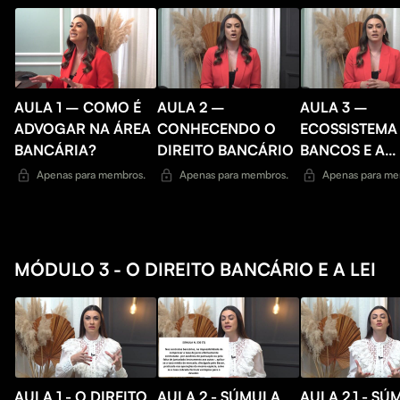
AULA 1 – COMO É
AULA 2 –
AULA 3 –
ADVOGAR NA ÁREA
CONHECENDO O
ECOSSISTEMA
BANCÁRIA?
DIREITO BANCÁRIO
BANCOS E A
OPORTUNIDA
Apenas para membros.
Apenas para membros.
Apenas para me
JURÍDICA NO
MERCADO
MÓDULO 3 - O DIREITO BANCÁRIO E A LEI
AULA 1 - O DIREITO
AULA 2 - SÚMULA
AULA 2.1 - S