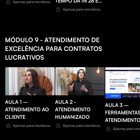
TEMPO DA IN 28 E
Apenas para membros.
138 DO INSS
Apenas para membros.
MÓDULO 9 - ATENDIMENTO DE
EXCELÊNCIA PARA CONTRATOS
LUCRATIVOS
AULA 1 –
AULA 2 -
AULA 3 –
ATENDIMENTO AO
ATENDIMENTO
FERRAMENTAS
CLIENTE
HUMANIZADO
ATENDIMENTO
Apenas para membros.
Apenas para membros.
CLIENTE ZOO
Apenas para me