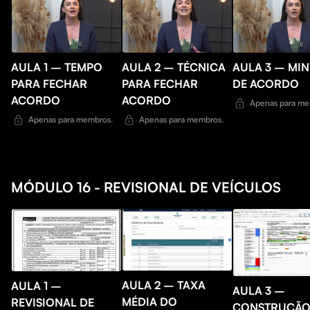
AULA 1 – TEMPO
AULA 2 – TÉCNICA
AULA 3 – MI
PARA FECHAR
PARA FECHAR
DE ACORDO
ACORDO
ACORDO
Apenas para me
Apenas para membros.
Apenas para membros.
MÓDULO 16 - REVISIONAL DE VEÍCULOS
AULA 2 – TAXA
AULA 1 –
AULA 3 –
MÉDIA DO
REVISIONAL DE
CONSTRUÇÃO