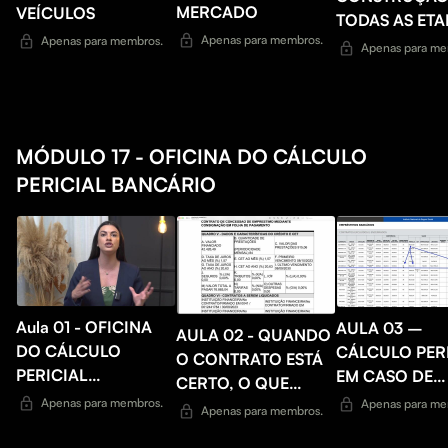
MERCADO
VEÍCULOS
TODAS AS ETA
Apenas para membros.
Apenas para membros.
REVISIONAL D
Apenas para me
VEÍCULOS
MÓDULO 17 - OFICINA DO CÁLCULO
PERICIAL BANCÁRIO
Aula 01 - OFICINA
AULA 03 –
AULA 02 - QUANDO
DO CÁLCULO
CÁLCULO PER
O CONTRATO ESTÁ
PERICIAL
EM CASO DE
CERTO, O QUE
BANCÁRIO
REFINANCIA
Apenas para membros.
Apenas para me
FAZER?
Apenas para membros.
ANÁLISE DO