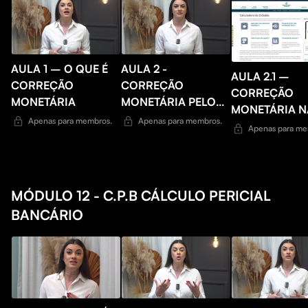
AULA 1 – O QUE É
AULA 2 -
AULA 2.1 –
CORREÇÃO
CORREÇÃO
CORREÇÃO
MONETÁRIA
MONETÁRIA PELO
MONETÁRIA N
BACEN
Apenas para membros.
Apenas para membros.
PRÁTICA PELO
Apenas para me
BACEN
MÓDULO 12 - C.P.B CÁLCULO PERICIAL
BANCÁRIO