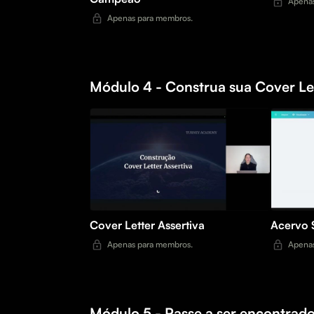
Apenas
Apenas para membros.
Módulo 4 - Construa sua Cover Let
Cover Letter Assertiva
Acervo S
Apenas para membros.
Apenas
Módulo 5 - Passe a ser encontrado