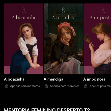
A boazinha
A mendiga
A impostora
Apenas para membros.
Apenas para membros.
Apenas para me
MENTORIA FEMININO DESPERTO T2