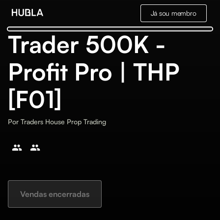
Já sou membro
Trader 500K -
Profit Pro | THP
[F01]
Por
Traders House Prop Trading
Vendas encerradas