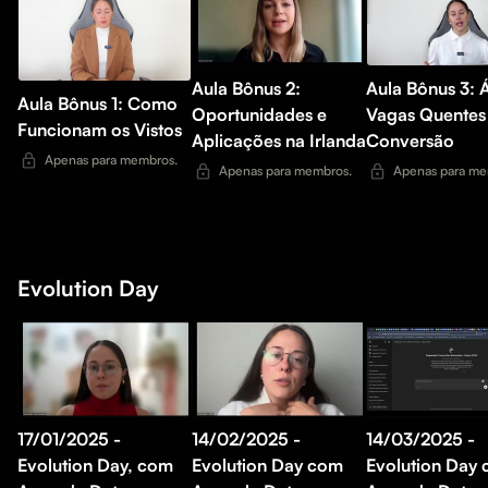
Aula Bônus 2:
Aula Bônus 3: 
Aula Bônus 1: Como
Oportunidades e
Vagas Quentes
Funcionam os Vistos
Aplicações na Irlanda
Conversão
Apenas para membros.
Apenas para membros.
Apenas para me
Evolution Day
17/01/2025 -
14/02/2025 -
14/03/2025 -
Evolution Day, com
Evolution Day com
Evolution Day