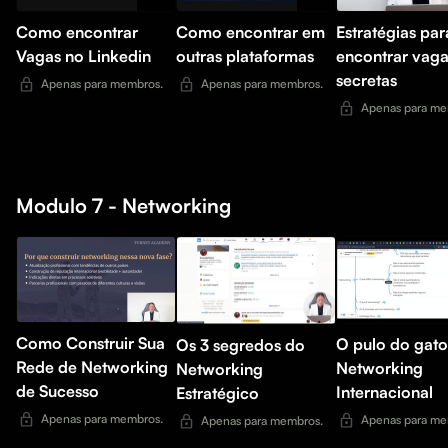
Como encontrar
Como encontrar em
Estratégias par
Vagas no Linkedin
outras plataformas
encontrar vaga
secretas
Apenas para membros.
Apenas para membros.
Apenas para me
Modulo 7 - Networking
Como Construir Sua
O pulo do gato
Os 3 segredos do
Rede de Networking
Networking
Networking
de Sucesso
Internacional
Estratégico
Apenas para membros.
Apenas para me
Apenas para membros.