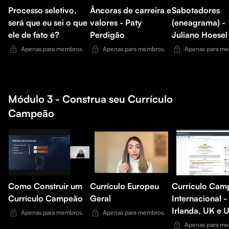
Processo seletivo,
Âncoras de carreira e
Sabotadores
será que eu sei o que
valores - Paty
(eneagrama) -
ele de fato é?
Perdigão
Juliano Hoesel
Apenas para membros.
Apenas para membros.
Apenas para me
Módulo 3 - Construa seu Currículo
Campeão
Como Construir um
Currículo Europeu
Currículo Cam
Currículo Campeão
Geral
Internacional -
Irlanda, UK e 
Apenas para membros.
Apenas para membros.
Apenas para me