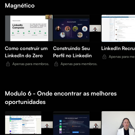
Magnético
Como construir um
Construindo Seu
LinkedIn Recru
LinkedIn do Zero
Perfil no Linkedin
Apenas para me
Apenas para membros.
Apenas para membros.
Modulo 6 - Onde encontrar as melhores
oportunidades