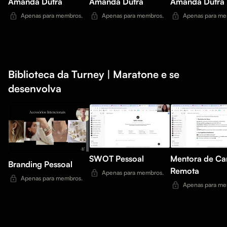
Amanda Dutra
Amanda Dutra
Amanda Dutra
Apenas para membros.
Apenas para membros.
Apenas para me
Biblioteca da Turney | Maratone e se
desenvolva
SWOT Pessoal
Mentora de Car
Branding Pessoal
Remota
Apenas para membros.
Apenas para membros.
Apenas para me