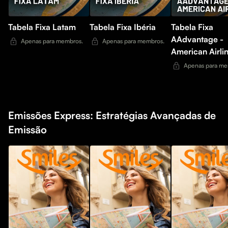
Tabela Fixa Latam
Tabela Fixa Ibéria
Tabela Fixa
AAdvantage -
Apenas para membros.
Apenas para membros.
American Airli
Apenas para me
Emissões Express: Estratégias Avançadas de
Emissão