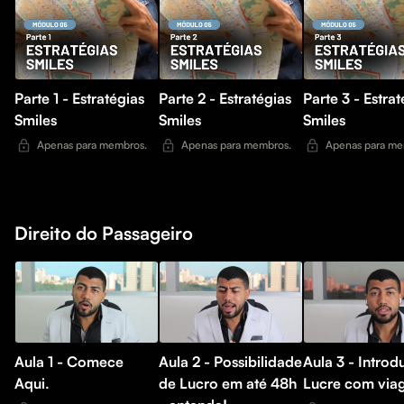
Parte 1 - Estratégias
Parte 2 - Estratégias
Parte 3 - Estrat
Smiles
Smiles
Smiles
Apenas para membros.
Apenas para membros.
Apenas para me
Direito do Passageiro
Aula 1 - Comece
Aula 2 - Possibilidade
Aula 3 - Introd
Aqui.
de Lucro em até 48h
Lucre com via