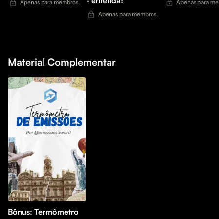
- entenda!
Apenas para membros.
Apenas para me
Apenas para membros.
Material Complementar
Bônus: Termômetro